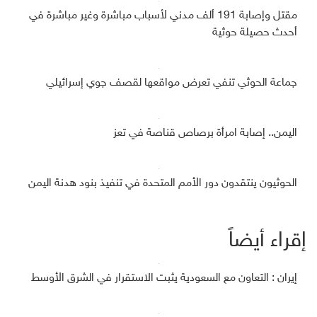
مقتل وإصابة 191 ألف مدني لأسباب مباشرة وغير مباشرة في
أحدث حصيلة حوثية
جماعة الحوثي تنفي تعرض مواقعها لقصف جوي إسرائيلي
اليمن.. إصابة امرأة برصاص قناصة في تعز
الحوثيون ينتقدون دور الأمم المتحدة في تنفيذ بنود هدنة اليمن
إقراء أيضاً
إيران : التعاون مع السعودية يثبت الاستقرار في الشرق الأوسط