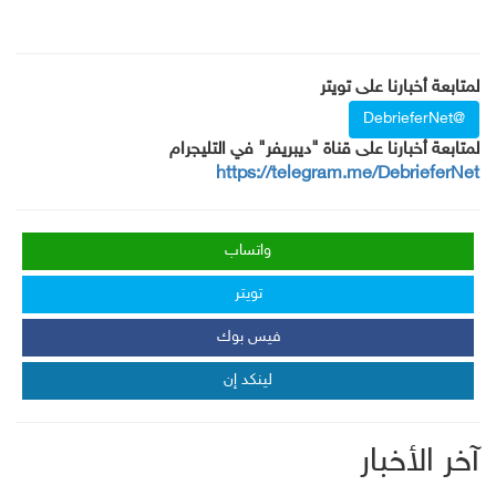
لمتابعة أخبارنا على تويتر
@DebrieferNet
لمتابعة أخبارنا على قناة "ديبريفر" في التليجرام
https://telegram.me/DebrieferNet
واتساب
تويتر
فيس بوك
لينكد إن
آخر الأخبار