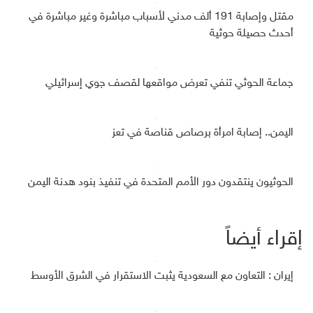
مقتل وإصابة 191 ألف مدني لأسباب مباشرة وغير مباشرة في
أحدث حصيلة حوثية
جماعة الحوثي تنفي تعرض مواقعها لقصف جوي إسرائيلي
اليمن.. إصابة امرأة برصاص قناصة في تعز
الحوثيون ينتقدون دور الأمم المتحدة في تنفيذ بنود هدنة اليمن
إقراء أيضاً
إيران : التعاون مع السعودية يثبت الاستقرار في الشرق الأوسط