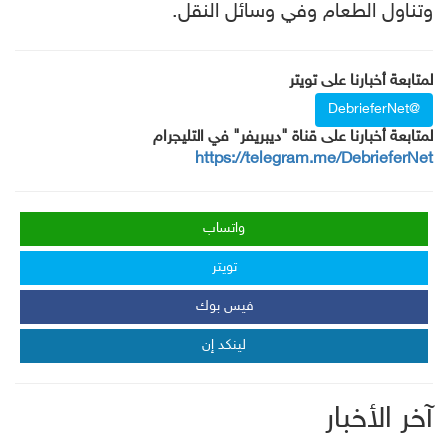
وتناول الطعام وفي وسائل النقل.
لمتابعة أخبارنا على تويتر
@DebrieferNet
لمتابعة أخبارنا على قناة "ديبريفر" في التليجرام
https://telegram.me/DebrieferNet
واتساب
تويتر
فيس بوك
لينكد إن
آخر الأخبار