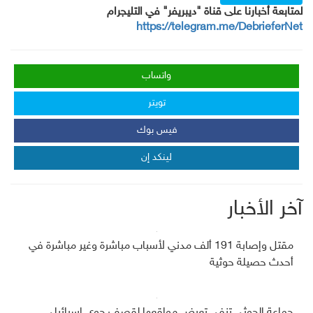
لمتابعة أخبارنا على قناة "ديبريفر" في التليجرام
https://telegram.me/DebrieferNet
واتساب
تويتر
فيس بوك
لينكد إن
آخر الأخبار
مقتل وإصابة 191 ألف مدني لأسباب مباشرة وغير مباشرة في
أحدث حصيلة حوثية
جماعة الحوثي تنفي تعرض مواقعها لقصف جوي إسرائيلي