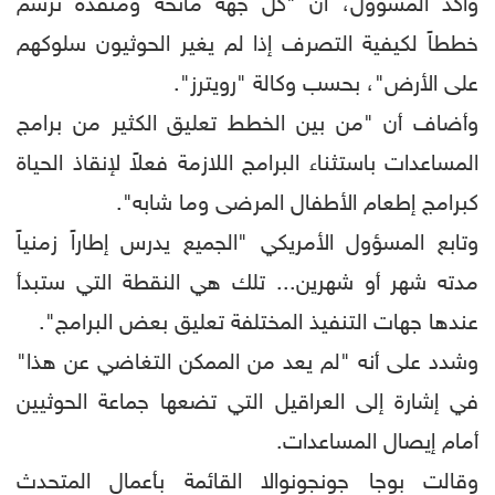
وأكد المسؤول، أن "كل جهة مانحة ومنفذة ترسم
خططاً لكيفية التصرف إذا لم يغير الحوثيون سلوكهم
على الأرض"، بحسب وكالة "رويترز".
وأضاف أن "من بين الخطط تعليق الكثير من برامج
المساعدات باستثناء البرامج اللازمة فعلاً لإنقاذ الحياة
كبرامج إطعام الأطفال المرضى وما شابه".
وتابع المسؤول الأمريكي "الجميع يدرس إطاراً زمنياً
مدته شهر أو شهرين... تلك هي النقطة التي ستبدأ
عندها جهات التنفيذ المختلفة تعليق بعض البرامج".
وشدد على أنه "لم يعد من الممكن التغاضي عن هذا"
في إشارة إلى العراقيل التي تضعها جماعة الحوثيين
أمام إيصال المساعدات.
وقالت بوجا جونجونوالا القائمة بأعمال المتحدث