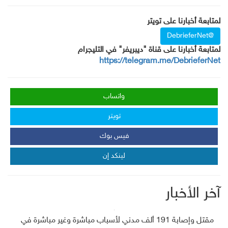
لمتابعة أخبارنا على تويتر
@DebrieferNet
لمتابعة أخبارنا على قناة "ديبريفر" في التليجرام
https://telegram.me/DebrieferNet
واتساب
تويتر
فيس بوك
لينكد إن
آخر الأخبار
مقتل وإصابة 191 ألف مدني لأسباب مباشرة وغير مباشرة في