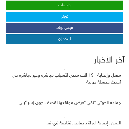
واتساب
تويتر
فيس بوك
لينكد إن
آخر الأخبار
مقتل وإصابة 191 ألف مدني لأسباب مباشرة وغير مباشرة في
أحدث حصيلة حوثية
جماعة الحوثي تنفي تعرض مواقعها لقصف جوي إسرائيلي
اليمن.. إصابة امرأة برصاص قناصة في تعز