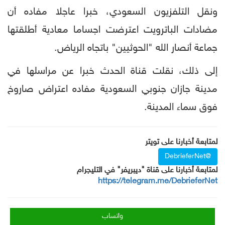
ونقل التلفزيون السعودي، خبرا عاجلا مفاده أن
مضادات الباترويت اعترضت اجساما معادية أطلقتها
جماعة أنصار الله "الحوثيين" باتجاه الرياض.
إلى ذلك، نقلت قناة الحدث خبرا عن مراسلها في
مدينة جازان جنوبي السعودية مفاده اعتراض صاروخ
فوق سماء المدينة.
لمتابعة أخبارنا على تويتر
@DebrieferNet
لمتابعة أخبارنا على قناة "ديبريفر" في التليجرام
https://telegram.me/DebrieferNet
واتساب