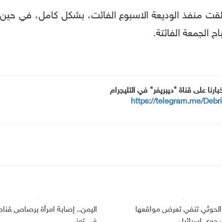
اغلقت منفذ الوديعة الاسبوع الفائت، بشكل كامل، في حي
 الجمعة الفائتة.
خبارنا على قناة "ديبريفر" في التليجرام
https://telegram.me/Debr
الحوثي تنفي تعرض مواقعها
اليمن.. إصابة امرأة برصاص قنا
وي إسرائيلي
في تعز