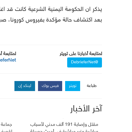
يذكر ان الحكومة اليمنية الشرعية كانت قد 
بعد اكتشاف حالة مؤكدة بفيروس كورونا، صباح
لمتابعة أخبارنا على تويتر
لمتابعة أ
ieferNet
@DebrieferNet
طباعة
تويتر
فيس بوك
لينكد إن
آخر الأخبار
مقتل وإصابة 191 ألف مدني لأسباب
جماعة 
مباشرة وغير مباشرة في أحدث حصيلة
لقصف ج