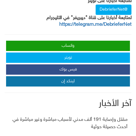
لمتابعة أخبارنا على تويتر
@DebrieferNet
لمتابعة أخبارنا على قناة "ديبريفر" في التليجرام
https://telegram.me/DebrieferNet
واتساب
تويتر
فيس بوك
لينكد إن
آخر الأخبار
مقتل وإصابة 191 ألف مدني لأسباب مباشرة وغير مباشرة في
أحدث حصيلة حوثية