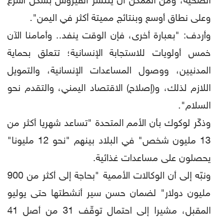
الصحية، ومن الممكن أن ينتشر الفيروس بشكل أسرع
وعلى نطاق أوسع وبنتائج مميتة أكثر في اليمن".
وأردف: "بعبارة أخرى، فإن الوقت ينفد.. وأمامنا الآن
خمس أولويات للاستجابة الإنسانية؛ تتعلق بحماية
المدنيين، ووصول المساعدات الإنسانية، والتمويل
اللازم لذلك، و(إصلاح) الاقتصاد اليمني، والتقدم نحو
السلام".
وذكّر لوكوك بأن الأمم المتحدة "تساعد شهريا أكثر من
13 مليون شخص" في البلاد بينهم "نحو 12 مليونا"
يحصلون على مساعدات غذائية.
ونبّه إلى أن الوكالات الأممية "بحاجة إلى أكثر من 900
مليون دولار" لضمان حسن سير أنشطتها حتى يوليو
المقبل، مشيرا إلى احتمال توقّف 31 من أصل 41