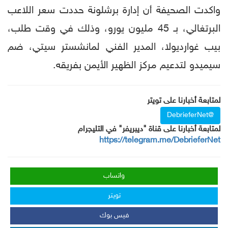
واكدت الصحيفة أن إدارة برشلونة حددت سعر اللاعب
البرتغالي، بـ 45 مليون يورو، وذلك في وقت طلب،
بيب غوارديولا، المدير الفني لمانشستر سيتي، ضم
سيميدو لتدعيم مركز الظهير الأيمن بفريقه.
لمتابعة أخبارنا على تويتر
@DebrieferNet
لمتابعة أخبارنا على قناة "ديبريفر" في التليجرام
https://telegram.me/DebrieferNet
واتساب
تويتر
فيس بوك