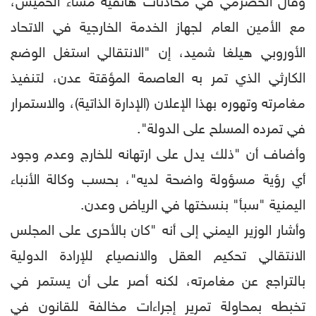
وقال الحضرمي في محادثات هاتفية مساء الخميس،
مع الأمين العام لجهاز الخدمة الخارجية في الاتحاد
الأوروبي هيلغا شميد، إن "الانتقالي استغل الوضع
الكارثي الذي تمر به العاصمة المؤقتة عدن، لتنفيذ
مغامرته وتهوره بهذا الإعلان (الإدارة الذاتية)، والاستمرار
في تمرده المسلح على الدولة".
وأضاف أن "ذلك يدل على ارتهانه للخارج وعدم وجود
أي رؤية مسؤولة واضحة لديه"، بحسب وكالة الأنباء
اليمنية "سبأ" بنسختها في الرياض وعدن.
وأشار الوزير اليمني إلى أنه "كان بالأحرى على المجلس
الانتقالي تحكيم العقل والانصياع للإرادة الدولية
بالتراجع عن مغامرته، لكنه أصر على أن يستمر في
تخبطه بمحاولة تمرير إجراءات مخالفة للقانون في