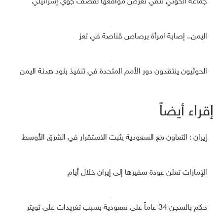
جماعة الحوثي تنفي تعرض مواقعها لقصف جوي إسرائيلي
اليمن.. إصابة امرأة برصاص قناصة في تعز
الحوثيون ينتقدون دور الأمم المتحدة في تنفيذ بنود هدنة اليمن
إقراء أيضاً
إيران : التعاون مع السعودية يثبت الاستقرار في الشرق الأوسط
الإمارات تعلن عودة سفيرها إلى إيران خلال أيام
حكم بالسجن 34 عاماً على سعودية بسبب تغريدات على تويتر