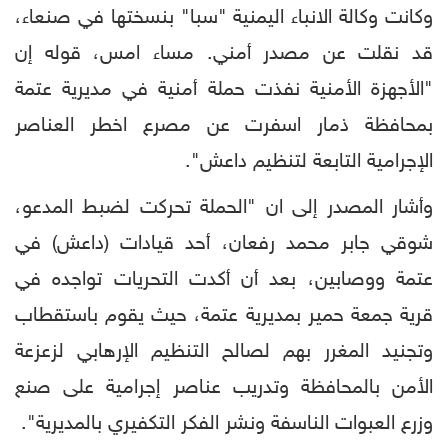
وكانت وكالة الانباء اليمنية "سبا" بنسختها في صنعاء،
قد نقلت عن مصدر أمني. مساء امس، قوله إن
"الأجهزة الأمنية نفذت حملة أمنية في مديرية عتمة
بمحافظة ذمار اسفرت عن مصرع اخطر العناصر
الإجرامية التابعة لتنظيم داعش".
وأشار المصدر إلى ان "الحملة تحركت لضبط المدعو،
شوقي جابر محمد رفعان، أحد قيادات (داعش) في
عتمة ووصابين، بعد أن أكدت التحريات تواجده في
قرية جمعة حمير بمديرية عتمة، حيث يقوم باستقطاب
وتجنيد المغرر بهم لصالح التنظيم الإرهابي لزعزعة
الأمن بالمحافظة وتدريب عناصر إجرامية على صنع
وزرع العبوات الناسفة ونشر الفكر التكفيري بالمديرية".