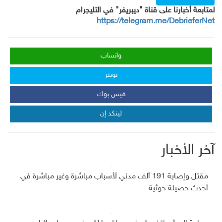
لمتابعة أخبارنا على قناة "ديبريفر" في التليجرام
https://telegram.me/DebrieferNet
واتساب
تويتر
فيس بوك
لينكد إن
آخر الأخبار
مقتل وإصابة 191 ألف مدني لأسباب مباشرة وغير مباشرة في
أحدث حصيلة حوثية