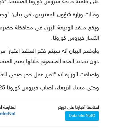
على خلفية جائحة فيروس كورونا المستجد "كوفيد
وقالت وزارة شؤون المغتربين، في بيان: "وجه
ويقع منفذ الوديعة البري في محافظة حضرموت
انتشار فيروس كورونا.
وأوضح البيان أنه سيتم فتح المنفذ اعتباراً
دون تحديد المدة المسموح خلالها بفتح المنفذ
وأضافت الوزارة أنه "تقرر عمل حجر صحي للعا
وحتى مساء الأربعاء، أصاب فيروس كورونا 25 شخصاً في اليمن، توفى 5 منهم، وتعافي شخص واحد بحسب الحكومة المعترف بها دولياً.
لمتابعة أخبارنا على تويتر
لمتابعة أ
ieferNet
@DebrieferNet