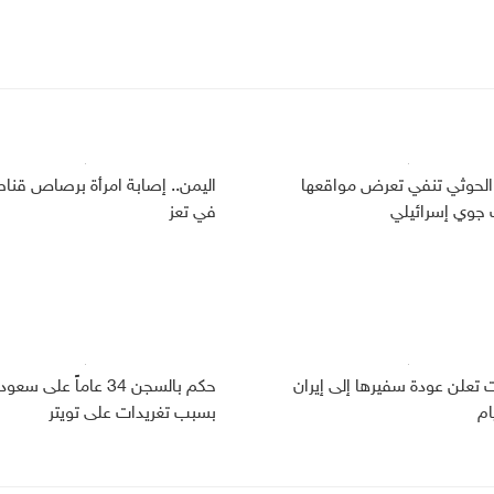
الحوثي تنفي تعرض مواقعها
اليمن.. إصابة امرأة برصاص قنا
وي إسرائيلي
في تعز
ت تعلن عودة سفيرها إلى إيران
حكم بالسجن 34 عاماً على سعو
ام
بسبب تغريدات على تويتر