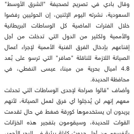
وقال بادي في تصريح لصحيفة "الشرق الأوسط"
السعودية، نشرته اليوم الإثنين، إن الحوثيين رفضوا
خلال الفترات الماضية كل الوساطات البريطانية
والأممية ولكثير من الدول التي تدخلت من أجل
إقناعهم بإدخال الفرق الفنية الأممية لإجراء أعمال
الصيانة اللازمة للناقلة "صافر" التي ترسو على بُعد
4.8 أميال بحرية من ميناء عيسى النفطي، في
محافظة الحديدة.
وأضاف "قالوا صراحة لإحدى الوساطات التي تحدثت
معهم إنهم لن يُدخِلوا أي فرق لعمل الصيانة، لأنهم
يريدون أن يستخدموها كورقة ضغط في حال تقدمت
القوات للحديدة، وسيقومون بتفجير هذه الخزانات
بأنفسهم من أجل حدوث كارثة بيئية في البحر الأحمر،