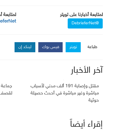
لمتابعة أخبارنا على تويتر
لمتابعة أ
ieferNet
@DebrieferNet
طباعة
تويتر
فيس بوك
لينكد إن
آخر الأخبار
مقتل وإصابة 191 ألف مدني لأسباب
جماعة 
مباشرة وغير مباشرة في أحدث حصيلة
لقصف ج
حوثية
إقراء أيضاً