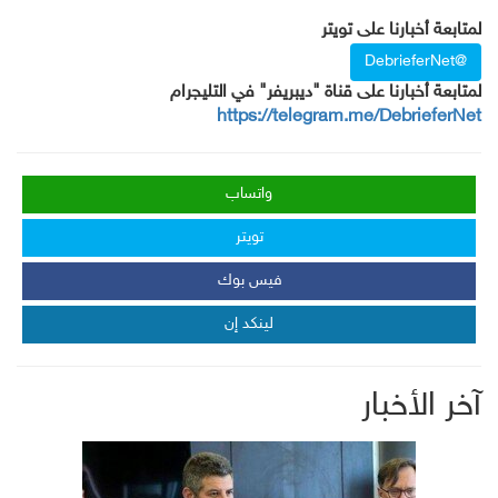
لمتابعة أخبارنا على تويتر
@DebrieferNet
لمتابعة أخبارنا على قناة "ديبريفر" في التليجرام
https://telegram.me/DebrieferNet
واتساب
تويتر
فيس بوك
لينكد إن
آخر الأخبار