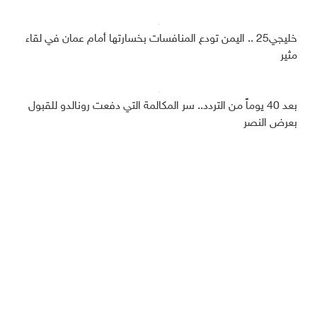
خليجي25 .. اليمن تودع المنافسات بخسارتها أمام عمان في لقاء
مثير
بعد 40 يوماً من التردد.. سر المكالمة التي دفعت رونالدو للقبول
بعرض النصر
ديبريفر
الرئيسية
رياضة
من نحن
إقتصاد