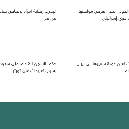
الحوثي تنفي تعرض مواقعها
اليمن.. إصابة امرأة برصاص قنا
وي إسرائيلي
في تعز
ت تعلن عودة سفيرها إلى إيران
حكم بالسجن 34 عاماً على سعو
ام
بسبب تغريدات على تويتر