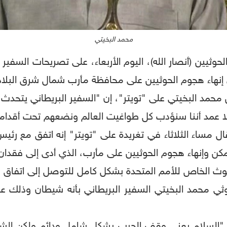
محمد البخيتي
حوثيين (أنصار الله)، اليوم الأربعاء، على تصريحات السفير 
 إنهاء هجوم الحوثيين على محافظة مأرب شمال شرق البلاد
حمد البخيتي على "تويتر"، إن "السفير البريطاني يتحدث 
لا عمد أننا سنؤدب كل طواغيت العالم ونضعهم تحت أقدامنا 
قال مساء الثلاثاء في تغريدة على "تويتر" إنه اتفق مع رئ
 وإنهاء هجوم الحوثيين على مأرب، الذي أدى إلى فقدان ال
بعوث الخاص للأمم المتحدة بشكل كامل للتوصل إلى اتفاق
 محمد البخيتي السفير البريطاني بأنه شيطان وذلك عق
ها، "السلام يعني وقف الحرب بشكل شامل ودائم ولكن ال