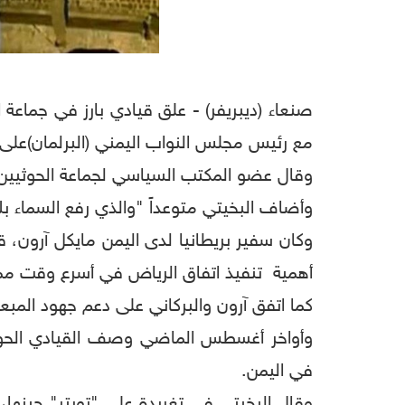
صنعاء (ديبريفر) - علق قيادي بارز في جماعة ال
مع رئيس مجلس النواب اليمني (البرلمان)على
وقال عضو المكتب السياسي لجماعة الحوثيين م
وأضاف البخيتي متوعداً "والذي رفع السماء ب
وكان سفير بريطانيا لدى اليمن مايكل آرون، 
أهمية تنفيذ اتفاق الرياض في أسرع وقت ممكن
كما اتفق آرون والبركاني على دعم جهود الم
وأواخر أغسطس الماضي وصف القيادي الحوثي
في اليمن.
وقال البخيتي في تغريدة على "تويتر" حين