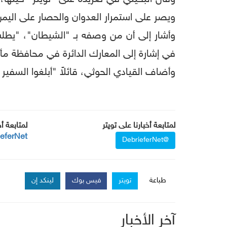
ويصر على استمرار العدوان والحصار على اليمن
وأشار إلى أن من وصفه بـ "الشيطان"، "يطلب 
في إشارة إلى المعارك الدائرة في محافظة مأ
وأضاف القيادي الحوثي، قائلاً "أبلغوا السفير
لمتابعة أخبارنا على تويتر
لمتابعة أ
ieferNet
@DebrieferNet
طباعة
تويتر
فيس بوك
لينكد إن
آخر الأخبار