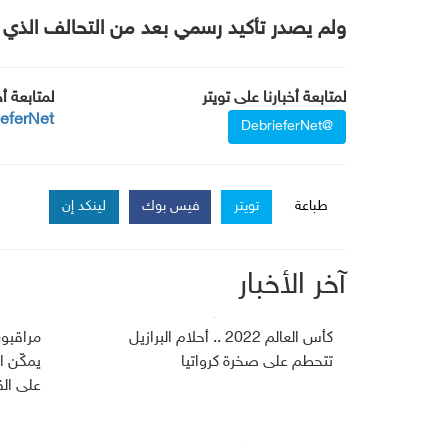
ولم یصدر تأكید رسمي بعد من التحالف الذ
لمتابعة أخبارنا على تويتر
لمتابعة أ
ieferNet
@DebrieferNet
طباعة
تويتر
فيس بوك
لينكد إن
آخر الأخبار
كأس العالم 2022 .. أحلام البرازيل
مراقبون
تتحطم على صخرة كرواتيا
يمكّن 
على الق