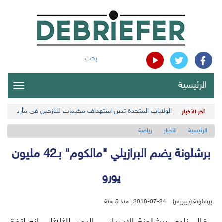
بحث
الرئيسية
oggle
gation
الولايات المتحدة تدين استهداف مخيمات للنازحين في مأرب اليمن
آخر الأخبار
الرئيسية
الأخبار
رياضة
برشلونة يضم البرازيلي "مالكوم" بـ42 مليون
يورو
برشلونة (ديبريفر)
2018-07-24 | منذ 5 سنة