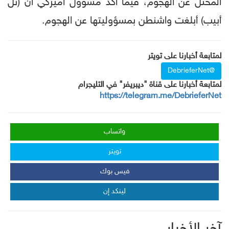
المحتل عن الهجوم، فيما أكد مسؤول أميركي أن (تل
أبيب) أبلغت واشنطن بمسؤوليتها عن الهجوم.
لمتابعة أخبارنا على تويتر
@DebrieferNet
لمتابعة أخبارنا على قناة "ديبريفر" في التليجرام
https://telegram.me/DebrieferNet
واتساب
تويتر
فيس بوك
لينكد إن