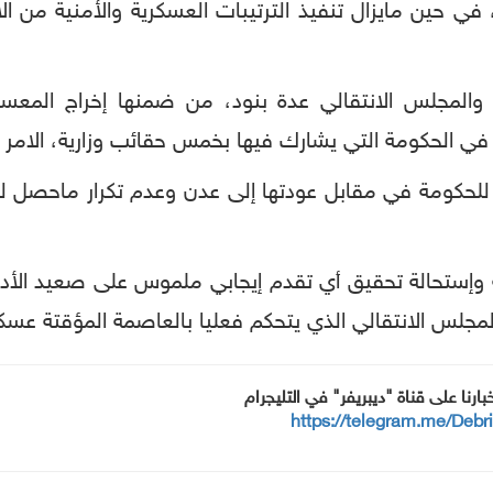
 حين مايزال تنفيذ الترتيبات العسكرية والأمنية من ال
 والمجلس الانتقالي عدة بنود، من ضمنها إخراج المع
في الحكومة التي يشارك فيها بخمس حقائب وزارية، الامر ا
لحكومة في مقابل عودتها إلى عدن وعدم تكرار ماحصل لها
مة وإستحالة تحقيق أي تقدم إيجابي ملموس على صعيد الأد
س الانتقالي الذي يتحكم فعليا بالعاصمة المؤقتة عسكري
خبارنا على قناة "ديبريفر" في التليجرام
https://telegram.me/Debr