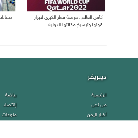
كأس العالم.. فرصة قطر الكبرى لابراز
حسابات
قوتها وترسيخ مكانتها الدولية
ديبريفر
الرئيسية
رياضة
من نحن
إقتصاد
أخبار اليمن
منوعات
عربي دولي
إنفوجراف
تقارير
سياسة ا