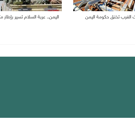
 الغرب تخنق حكومة اليمن
اليمن.. عربة السلام تسير بإطار 
يك
لخصوصية