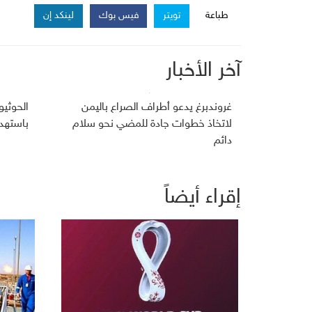
طباعة
تويتر
فيس بوك
لينكد إن
آخر الأخبار
غروندبرغ يدعو أطراف الصراع باليمن
الحوثي
لاتخاذ خطوات جادة للمضي نحو سلام
باستهد
دائم
إقراء أيضاً