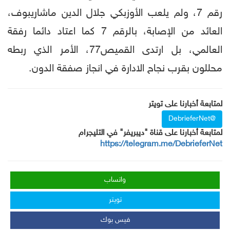
رقم 7، ولم يلعب الأوزبكي جلال الدين ماشاريبوف،
العائد من الإصابة، بالرقم 7 كما اعتاد دائما رفقة
العالمي، بل ارتدى القميص77، الأمر الذي ربطه
محللون بقرب نجاح الادارة في انجاز صفقة الدون.
لمتابعة أخبارنا على تويتر
@DebrieferNet
لمتابعة أخبارنا على قناة "ديبريفر" في التليجرام
https://telegram.me/DebrieferNet
واتساب
تويتر
فيس بوك