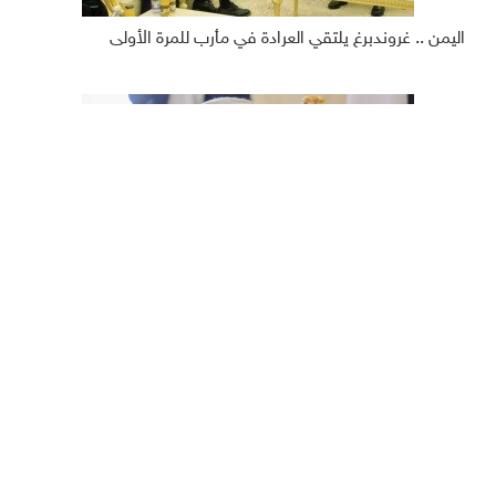
اليمن .. غروندبرغ يلتقي العرادة في مأرب للمرة الأولى
الحوثيون يصفون المطالبين بتسليم المرتبات منهم بـ"الحمقى"