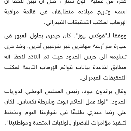
كجزء من عملية "لون ستار"، قبل أن تبين لاحقًا أن
اسمه وتاريخ ميلاده متطابقان في قائمة مراقبة
الإرهاب لمكتب التحقيقات الفيدرالي.
ووفقا لـ"فوكس نيوز"، كان حيدري يحاول العبور في
سيارة مع أربعة مهاجرين غير شرعيين آخرين، وقد جرى
تسليمه إلى حرس الحدود حيث تم التأكد لاحقًا أنه
مطابق لقاعدة بيانات قوائم الإرهاب التابعة لمكتب
التحقيقات الفيدرالي.
وقال براندون جود، رئيس المجلس الوطني لدوريات
الحدود: "لولا عمل الحاكم أبوت وشرطة تكساس، لكان
علي رضا حيدري طليقًا في شوارعنا اليوم ويخطط
لتنفيذ مؤامرات للإضرار بالولايات المتحدة ومواطنينا".