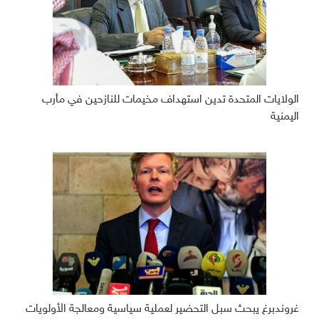
الولايات المتحدة تدين استهداف مخيمات للنازحين في مأرب
اليمنية
غروندبرغ يبحث سبل التحضير لعملية سياسية ومعالجة الأولويات