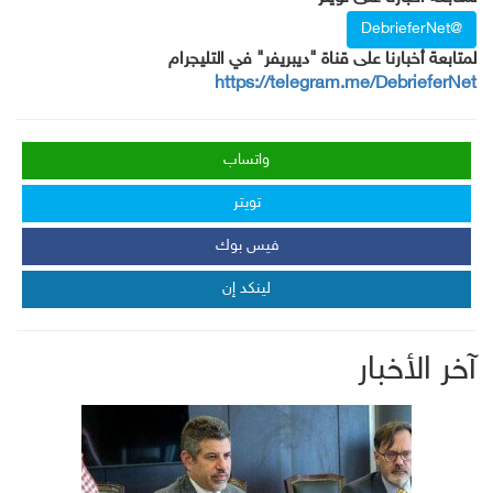
@DebrieferNet
لمتابعة أخبارنا على قناة "ديبريفر" في التليجرام
https://telegram.me/DebrieferNet
واتساب
تويتر
فيس بوك
لينكد إن
آخر الأخبار