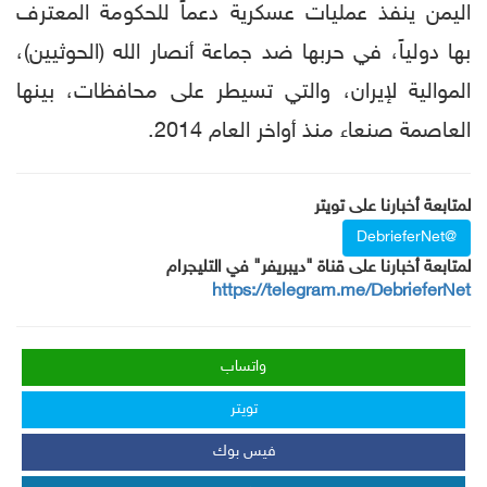
اليمن ينفذ عمليات عسكرية دعماً للحكومة المعترف
بها دولياً، في حربها ضد جماعة أنصار الله (الحوثيين)،
الموالية لإيران، والتي تسيطر على محافظات، بينها
العاصمة صنعاء منذ أواخر العام 2014.
لمتابعة أخبارنا على تويتر
@DebrieferNet
لمتابعة أخبارنا على قناة "ديبريفر" في التليجرام
https://telegram.me/DebrieferNet
واتساب
تويتر
فيس بوك