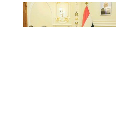
اليمن .. غروندبرغ يلتقي العرادة في مأرب للمرة الأولى