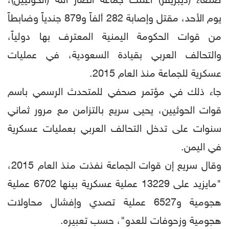
صنعاء (ديبريفر) أعلنت جماعة أنصار الله (الحوثيين)،
يوم الأحد، مقتل وإصابة 282 ألفاً و879 جندياً وضابطاً
من قوات الحكومة اليمنية المعترف بها دولياً،
والتحالف العربي بقيادة السعودية، في عمليات
عسكرية للجماعة منذ العام 2015.
جاء ذلك في مؤتمر صحفي للمتحدث الرسمي باسم
قوات الحوثيين، يحيى سريع بالتزامن مع مرور ثماني
سنوات على تدخل التحالف العربي بعمليات عسكرية
في اليمن.
وقال سريع إن قوات الجماعة نفذت منذ العام 2015،
"مايزيد على 13229 عملية عسكرية بينها 6702 عملية
هجومية و6527 عملية تصدي وإفشال محاولات
هجومية وزحوفات للعدو"، حسب تعبيره.