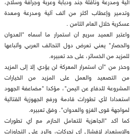
آلية ومدرعة وناقلة جند ودبابة وعربة وجرافة وسلاح،
وتدمير وإعطاب أكثر من ألف آلية ومدرعة ومعدة
عسكرية خلال العام الثامن .
واعتبر العميد سريع أن استمرار ما أسماه "العدوان
والحصار" يعني تعرض دول التحالف العربي وأتباعها
للمزيد من الخسائر، على حد تعبيره.
وحذر من "أن استمرار المعركة لن يؤدي إلا إلى المزيد
من التصعيد والعمل على المزيد من الخيارات
المشروعة للدفاع عن اليمن"، مؤكدا "مضاعفة الجهود
استعدادا لأي تطورات قادمة ورفع الجهوزية القتالية
لمواجهة قوى الغزو والعدوان". وفق تعبيره.
كما أكد "الجاهزية للتعامل الحازم مع أي تطورات
والاستعداد لإفشال أي تحركات، والرد على التجاوزات