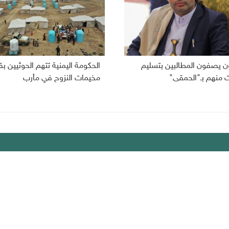
ون يصفون المطالبين بتسليم
الحكومة اليمنية تتهم الحوثيين
ت منهم بـ"الحمقى"
مخيمات النزوح في مأرب