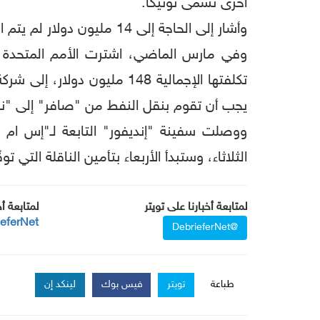
أخرى تُسمى نوتيكا.
وأشار إلى الحاجة إلى 14 مليون دولار لم يتم الحصول عليها حتى الآن لإكمال المرحلة الحالية من العمل، بالإضافة إلى 15 مليون دولار أخرى.
وفي مارس الماضي، اشترت الأمم المتحدة الس
يجب أن تقوم بنقل النفط من "صافر" إلى "نوت
ووصلت سفينة "إنديفور" التابعة لـ"إس ام 
الثلاثاء، وستبدأ الأربعاء بتأمين الناقلة التي 
لمتابعة أخبارنا على تويتر
لمتابعة أ
ieferNet
@DebrieferNet
طباعة
تويتر
فيس بوك
لينكد إن