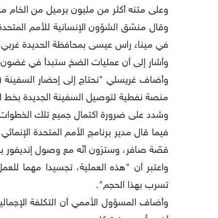
وعلى متنه أكثر من مليون برميل من الخام ما 
وقال منسّق الشؤون الإنسانية للأمم المتح
في ميناء راس عيسى بمحافظة الحديدة غربي ال
وأشار إلى أن عمليات الضخ ستبدأ في غضون ع
وأضاف غريسلي "نحتاج إلى إحضار السفينة (نو
منصة نفطية لتوصيل السفينة الجديدة بخط ال
وشدد على ضرورة اكتمال جميع تلك الخطوات قب
فيما قال مدير برنامج الأمم المتحدة الإنما
قصّة صافر، وسترَون أنّه مع وصول إنديفور با
واعتبر أن "هذه العملية، تجسيدا مهما لل
تسرب بهذا الحجم".