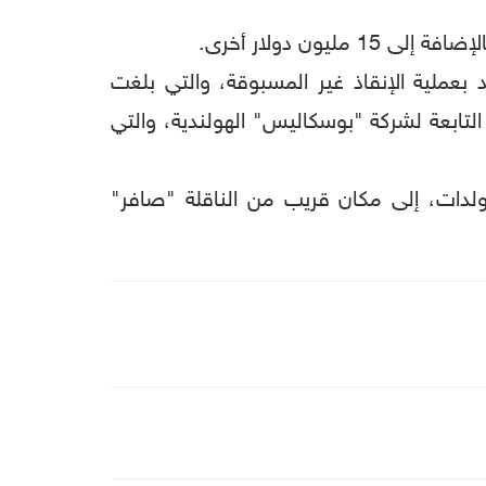
بعملية الإنقاذ غير المسبوقة، والتي بلغت
ر، إلى شركة "اس ام آي تي سالفادج" (SMIT Salvage) المتخصّصة، التابعة لشركة "بوسكاليس" الهولندية، والتي
ولدات، إلى مكان قريب من الناقلة "صافر"