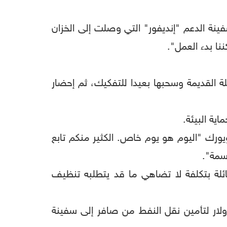
ة الدعم "إنديفور" التي وصلت إلى الخزان
ا بدء العمل".
ة القديمة وسحبها بعيدا للتفكيك، ثم إحضار
ية البيئة.
يورك "اليوم هو يوم خاص. الكثير منكم تابع
سمة".
لة بتكلفة لا تضاهي ما قد يتطلبه تنظيف
 التكلفة الإجمالية للعملية، المكونة من مرحلتين، تقدر بنحو 142 مليون دولار لتأمين نقل النفط من صافر إلى سفينة