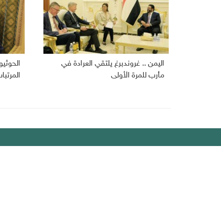
اليمن .. غروندبرغ يلتقي العرادة في
الحوثي
مأرب للمرة الأولى
المرتبا
ديبريفر
الرئيسية
رياضة
من نحن
إقتصاد
أخبار اليمن
منوعات