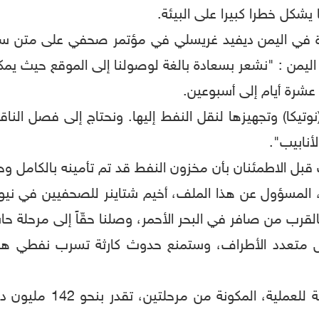
يشكل خطرا كبيرا على البيئة.
دة في اليمن ديفيد غريسلي في مؤتمر صحفي على متن سفين
يمن : "نشعر بسعادة بالغة لوصولنا إلى الموقع حيث يمكنن
شرة أيام إلى أسبوعين.
تيكا) وتجهيزها لنقل النفط إليها. ونحتاج إلى فصل الناقل
أنابيب".
ل الاطمئنان بأن مخزون النفط قد تم تأمينه بالكامل وحما
ئي، المسؤول عن هذا الملف، أخيم شتاينر للصحفيين في نيو
لقرب من صافر في البحر الأحمر، وصلنا حقّاً إلى مرحلة حا
عمل متعدد الأطراف، وستمنع حدوث كارثة تسرب نفطي هائ
وأضاف المسؤول الأممي أن