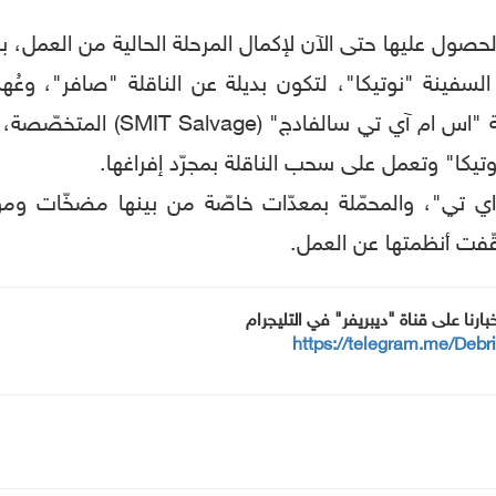
فينة "نوتيكا"، لتكون بديلة عن الناقلة "صافر"، وعُهد 
تكلفتها الإجمالية 148 مليون دولا
يكا" وتعمل على سحب الناقلة بمجرّد إفراغها.
اي تي"، والمحمّلة بمعدّات خاصّة من بينها مضخّات وم
توقّفت أنظمتها عن العمل.
خبارنا على قناة "ديبريفر" في التليجرام
https://telegram.me/Debr