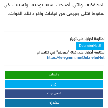
المحافظة، والتي أصبحت شبه يومية، وتسببت في
سقوط قتلى وجرحى من قيادات وأفراد تلك القوات.
لمتابعة أخبارنا على تويتر
@DebrieferNet
لمتابعة أخبارنا على قناة "ديبريفر" في التليجرام
https://telegram.me/DebrieferNet
واتساب
تويتر
فيس بوك
لينكد إن