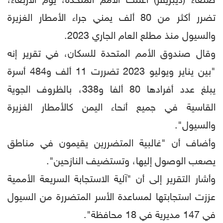
صنعاء (ديبريفر) أعلنت الأمم المتحدة، يوم الأربعاء،
تضرر أكثر من 80 ألف يمني جراء الأمطار الغزيرة
والسيول منذ مطلع العام الجاري 2023.
وقال صندوق الأمم المتحدة للسكان، في تقرير إنه
"بين يناير ويوليو 2023 تضررت 11 ألف و484 أسرة
يبلغ عدد أفرادها 80 ألفا و338، بالظروف الجوية
القاسية في جميع أنحاء اليمن كالأمطار الغزيرة
والسيول".
وأضاف أن "غالبية المتضررين يقيمون في مناطق
يصعب الوصول إليها، وتستضيف النازحين".
وأشار التقرير إلى أن "آلية الاستجابة السريعة الأممية
عززت استجابتها لمساعدة الأسر المتضررة من السيول
في 147 مديرية في 18 محافظة".