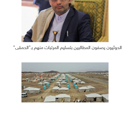
الحوثيون يصفون المطالبين بتسليم المرتبات منهم بـ"الحمقى"
الحكومة اليمنية تتهم الحوثيين بقصف مخيمات النزوح في مأرب