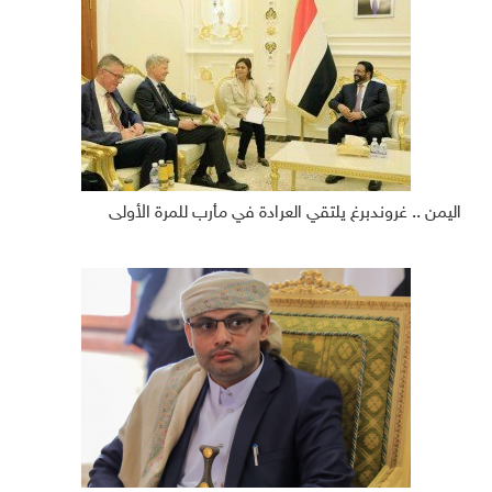
اليمن .. غروندبرغ يلتقي العرادة في مأرب للمرة الأولى