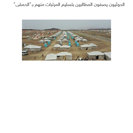
الحوثيون يصفون المطالبين بتسليم المرتبات منهم بـ"الحمقى"
الحكومة اليمنية تتهم الحوثيين بقصف مخيمات النزوح في مأرب