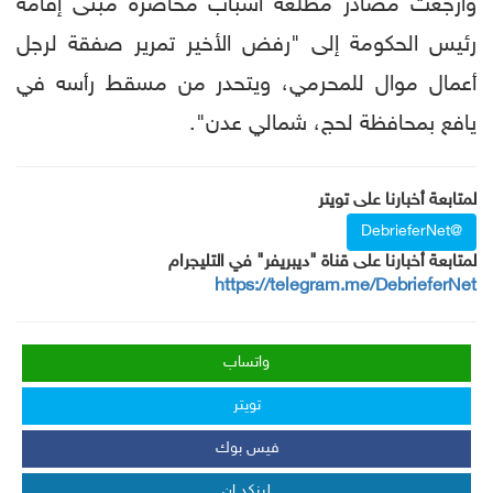
وأرجعت مصادر مطلعة أسباب محاصرة مبنى إقامة
رئيس الحكومة إلى "رفض الأخير تمرير صفقة لرجل
أعمال موال للمحرمي، ويتحدر من مسقط رأسه في
يافع بمحافظة لحج، شمالي عدن".
لمتابعة أخبارنا على تويتر
@DebrieferNet
لمتابعة أخبارنا على قناة "ديبريفر" في التليجرام
https://telegram.me/DebrieferNet
واتساب
تويتر
فيس بوك
لينكد إن