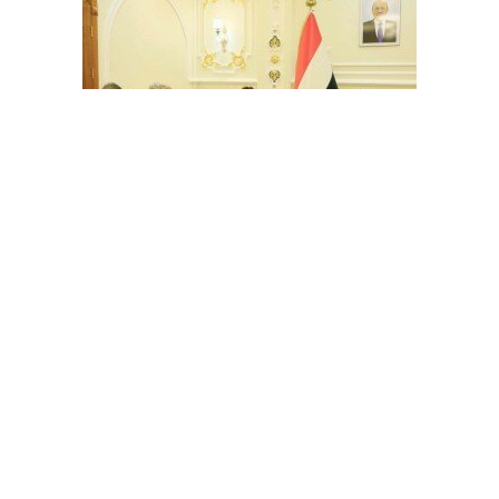
اليمن .. غروندبرغ يلتقي العرادة في مأرب للمرة الأولى