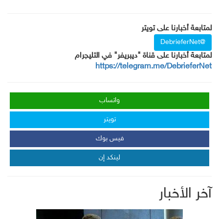
لمتابعة أخبارنا على تويتر
@DebrieferNet
لمتابعة أخبارنا على قناة "ديبريفر" في التليجرام
https://telegram.me/DebrieferNet
واتساب
تويتر
فيس بوك
لينكد إن
آخر الأخبار