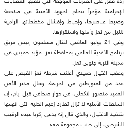
ردة فعل على الضربات الموجعة التي تلقتها العصابات
الإجرامية مؤخراً بنجاح الجهود الأمنية في ملاحقة
وضبط عناصرها، وإحباط وإفشال مخططاتها الرامية
للنيل من تعز وأمنها واستقرارها.
وفي 21 يوليو الماضي اغتال مسلحون رئيس فريق
برنامج الأغذية العالمي بمحافظة تعز، مؤيد حميدي في
مدينة التربة جنوبي تعز.
وعقب اغتيال حميدي أعلنت شرطة تعز القبض على
عدد من المتورطين في الجريمة. وقال مدير الأمن
العميد منصور الأكحلي، في حوار صحافي قبل أيام، إن
السلطات الأمنية لا تزال تطارد زعيم الخلية التي اتهمها
بتنفيذ الاغتيال، والذي قال إنه يدعى زكريا عبده الرقيب
الشرجبي، إلى جانب مجموعة معه.