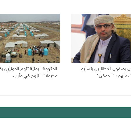
ون يصفون المطالبين بتسليم
الحكومة اليمنية تتهم الحوثيين
ت منهم بـ"الحمقى"
مخيمات النزوح في مأرب