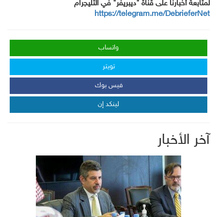
لمتابعة أخبارنا على قناة "ديبريفر" في التليجرام
https://telegram.me/DebrieferNet
واتساب
تويتر
فيس بوك
لينكد إن
آخر الأخبار