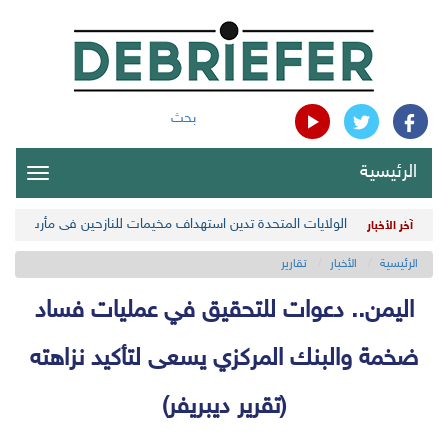
بحث
الرئيسية
oggle
gation
غروندبرغ يبحث سبل التحضير لعملية سياسية ومعالجة الأولويات ا
آخر الأخبار
الرئيسية
الأخبار
تقارير
اليمن.. دعوات للتحقيق في عمليات فساد
ضخمة والبنك المركزي يسعى لتأكيد نزاهته
(تقرير ديبريفر)