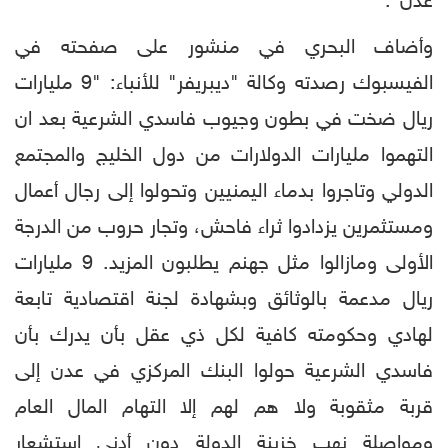
عدن".
وأضاف البحري في منشور على صفحته في
الفيسبوك رصدته وكالة "ديبريفر" للأنباء: "9 مليارات
ريال ضخت في بطون وجيوب فاسدي الشرعية بعد ان
التهموا مليارات الدولارات من دول الخليج والمجتمع
الدولي وتاجروا بدماء اليمنيين وتحولوا إلى رجال أعمال
ومستثمرين يزدادوا ثراء فاحش، وتجار حروب من الدرجة
الأولى ومازالوا مثل جهنم يطلبون المزيد. 9 مليارات
ريال مدعمة بالوثائق وبشهادة لجنة اقتصادية تابعة
لهادي وحكومته كافية لكل ذي عقل بأن يدرك بأن
فاسدي الشرعية حولوا البنك المركزي في عدن إلى
قربة مثقوبة ولا هم لهم إلا التهام المال العام
ومواصلة نهب خزينة الدولة دون أدنى استشعار