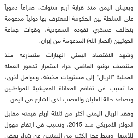
ويعيش اليمن منذ قرابة أربع سنوات، صراعاً دموياً
على السلطة بين الحكومة المعترف بها دولياً مدعومة
بتحالف عسكري تقوده السعودية، وقوات جماعة
الحوثيين (أنصار الله) المدعومة من إيران.
وشهد الاقتصاد اليمني انهيارات متسارعة منذ
منتصف يونيو الماضي جراء استمرار تدهور العملة
المحلية "الريال" إلى مستويات مخيفة، وعوامل أخرى،
ما تسبب في تفاقم المعاناة المعيشية للمواطنين
وتصاعد حالة الغليان والغضب لدى الشارع في اليمن.
وفقد الريال اليمني أكثر من ثلاثة أرباع قيمته مقابل
الدولار الأمريكي منذ 2015، وتسبب في ارتفاع مهول
للأسعار وسط عجز الكثير من اليمنيين عن شراء بعض