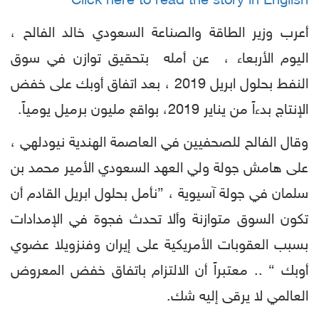
Click here to read the story in English
أعرب وزير الطاقة والصناعة السعودي خالد الفالح ،
اليوم الأربعاء ، عن أمله بتحقيق توازن في سوق
النفط بحلول ابريل 2019 ، بعد اتفاق أوبك على خفض
الإنتاج بدءاً من يناير 2019، بواقع مليون برميل يومياً.
وقال الفالح للصحفيين في العاصمة الهندية نيودلهي ،
على هامش جولة ولي العهد السعودي الأمير محمد بن
سلمان في جولة آسيوية ، ”نأمل بحلول ابريل القادم أن
تكون السوق متوازنة وألا تحدث فجوة في الإمدادات
بسبب العقوبات الأمريكية على إيران وفنزويلا عضوي
أوبك “ .. معتبراً أن الالتزام باتفاق خفض المعروض
العالمي لا يرقى إليه شك.