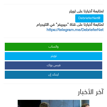
لمتابعة أخبارنا على تويتر
@DebrieferNet
لمتابعة أخبارنا على قناة "ديبريفر" في التليجرام
https://telegram.me/DebrieferNet
واتساب
تويتر
فيس بوك
لينكد إن
آخر الأخبار