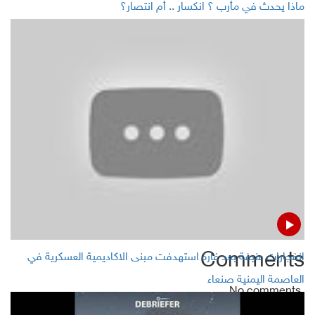
ماذا يحدث في مأرب ؟ انكسار .. أم انتصار؟
US warns against, blames Houthis for disaster in Red
Sea
YJS chief warns Yemeni authorities against COVID-19
statistics
Yemeni gov't-STC ceasefire starts Sunday in Abyan
Comments
انفجارات عنيفة بعد غارة استهدفت مبنى الاكاديمية العسكرية في
العاصمة اليمنية صنعاء
No comments