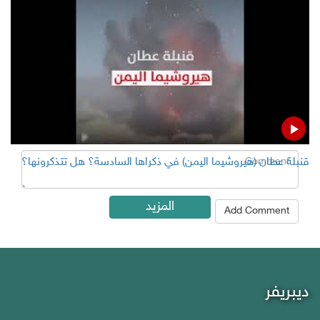
Add Comment
Name
Email ( Optional )
Comment
قنبلة عطان (هيروشيما اليمن) في ذكراها السادسة؟ هل تتذكرونها؟
المزيد
Add Comment
ديبريفر
Debriefer