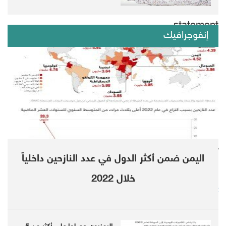
halt in the future, the UN program added in a
statement.
إنفوجرافيك
The WFP called on the Houthis to respect
agreements and apply trust measures needed
for funding and complete operations to be
resumed so that it can respond to urgent
needs in the war-torn country.
Follow us on twitter
اليمن ضمن أكثر الدول في عدد النازحين داخلياً
@DebrieferNet
خلال 2022
Follow us on Telegram
https://telegram.me/DebrieferNet
Whats APP