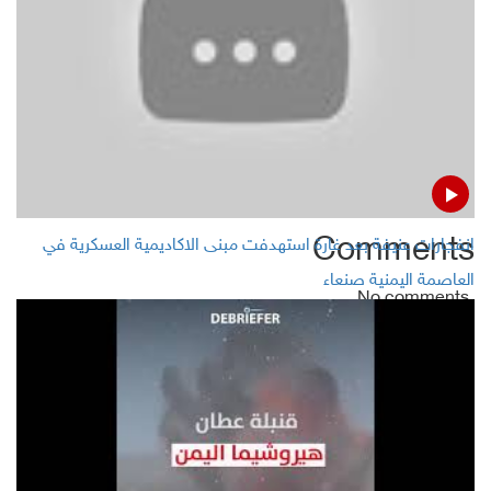
Yemeni presidential advisor warns of Aden disaster
STC leader accuses Yemeni gov't of hindering Riyadh
pact application
Comments
انفجارات عنيفة بعد غارة استهدفت مبنى الاكاديمية العسكرية في
العاصمة اليمنية صنعاء
No comments
Add Comment
Name
Email ( Optional )