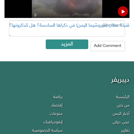
Comment
قنبلة عطان (هيروشيما اليمن) في ذكراها السادسة؟ هل تتذكرونها؟
المزيد
Add Comment
ديبريفر
Debriefer
الرئيسية
رياضة
Economy
HOME
من نحن
إقتصاد
Miscellany
About Us
أخبار اليمن
منوعات
Infographics
Politics
عربي دولي
إنفوجرافيك
Privacy policy
Reports
تقارير
سياسة الخصوصية
Contact Us
Press