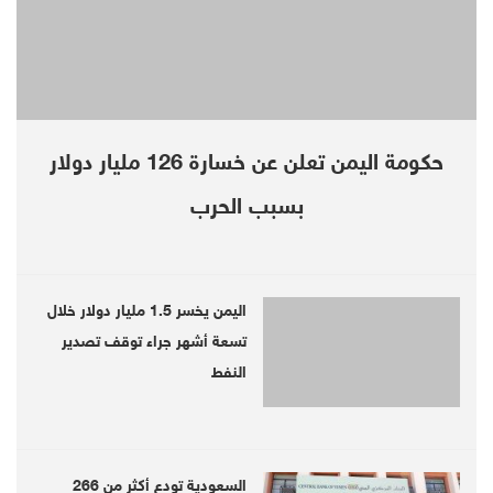
العربية
حكومة اليمن تعلن عن خسارة 126 مليار دولار
HOME
oggle
بسبب الحرب
gation
Houthi spokesman: We showed UNSC envoys our pursu
LATEST
Politics
News
HOME
اليمن يخسر 1.5 مليار دولار خلال
Army will respond against any
تسعة أشهر جراء توقف تصدير
النفط
sabotage acts, Hadhramaut' governor
warns
السعودية تودع أكثر من 266