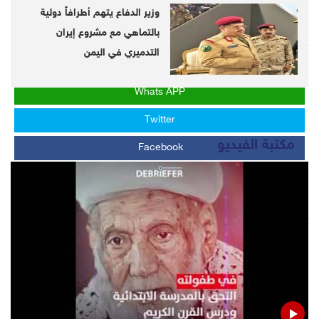
@DebrieferNet
وزير الدفاع يتهم أطرافاً دولية
Follow us on Telegram
بالتماهي مع مشروع إيران
https://telegram.me/DebrieferNet
التدميري في اليمن
Whats APP
Twitter
مكتبة الفيديو
Facebook
LinkedIn
LATEST
Yemen's Lahj reported 2 Covid-19' deaths
Houthi spokesman: We showed UNSC envoys our