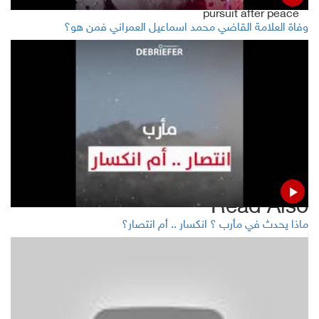
pursuit after peace
وفاة العلامة القاضي محمد اسماعيل العمراني فمن هو؟
Local authority in Socotra calls on Saudi forces to stop
STC chaos in province
Tariq praises Oadhi, Houthis call for Qaeda militants
extradition
Read Also
ماذا يحدث في مأرب ؟ انكسار .. أم انتصار؟
Two Houthi ballistic missiles hit Sa'ada, Amran: Coalition
Coalition: Houthi violations of cease-fire in Yemen rise
to 2399