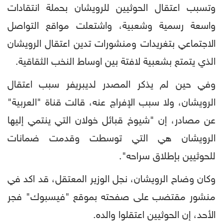
وتسبب اعتقال الحوثيين للرويشان بحملة انتقادات
واسعة رسمية وشعبية، واشتعلت مواقع التواصل
الاجتماعي بتغريدات ومنشورات تدين اعتقال الرويشان
الذي يتمتع بشعبية لافتة بين اوساط النخب الثقاقية.
وفي حين لم يذكر المصدر لديبريفر سبب اعتقال
الرويشان، ولا سبب الإفراج عنه، قالت قناة "العربية"
عن مصادر، إن "شيوخ قبائل خولان التي ينتمي إليها
الرويشان هي التي توسطت وقدمت ضمانات
للحوثيين بإطلاق سراحه".
وكان وضاح الرويشان، نجل الوزير المعتقل، قد اكد في
منشور مقتضب على صفحته بموقع "فيسبوك" فجر
الأحد، إن الحوثيين اعتقلوا والده.