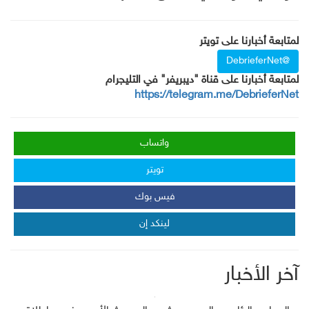
لمتابعة أخبارنا على تويتر
@DebrieferNet
لمتابعة أخبارنا على قناة "ديبريفر" في التليجرام
https://telegram.me/DebrieferNet
واتساب
تويتر
فيس بوك
لينكد إن
آخر الأخبار