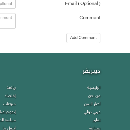
Email ( Optional )
Comment
Add Comment
ديبريفر
Debriefer
HOME
الرئيسية
رياضة
Economy
من نحن
About Us
إقتصاد
scellany
Politics
أخبار اليمن
منوعات
ographics
Reports
عربي دولي
إنفوجرافي
cy policy
تقارير
Press
ntact Us
سياسة ال
Sport
صحافة
إتصل بنا