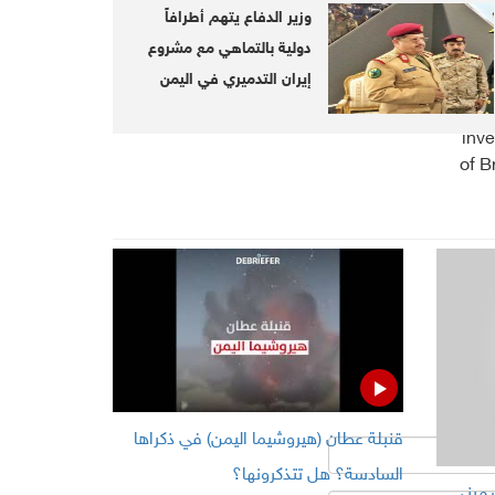
وزير الدفاع يتهم أطرافاً
دولية بالتماهي مع مشروع
Griffiths visits Kuwait to end
إيران التدميري في اليمن
Yemeni crisis
obit
inve
of B
قنبلة عطان (هيروشيما اليمن) في ذكراها
السادسة؟ هل تتذكرونها؟
 مبنى