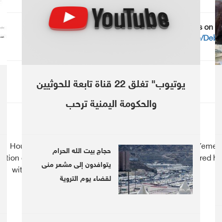
Follow us on T
https://telegram.me/Debr
يوتيوب" تغلق 22 قناة تابعة للحوثيين
والحكومة اليمنية ترحب
Houthi leader: A political
ISESCO lists three Yemeni
حجاج بيت الله الحرام
lution cannot be negotiated
as endangered he
يتوافدون إلى مشعر منى
without halting coalition
لقضاء يوم التروية
operations