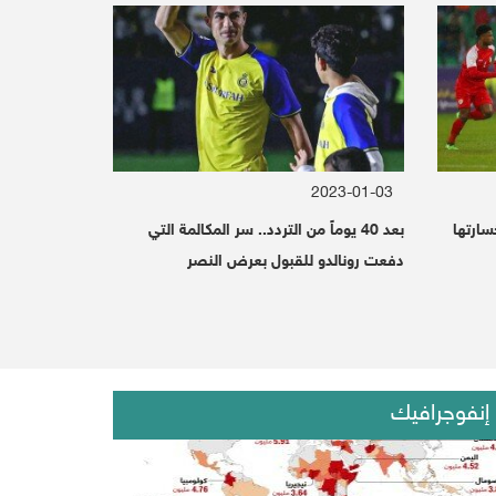
"formally called the Security Council 
Al-Hadhrami reported that shelling too
2023-01-03
Earlier on Thursday, the Ministry of
بخسارتها
بعد 40 يوماً من التردد.. سر المكالمة التي
دفعت رونالدو للقبول بعرض النصر
The UAE admited the air strikes and ju
إنفوجرافيك