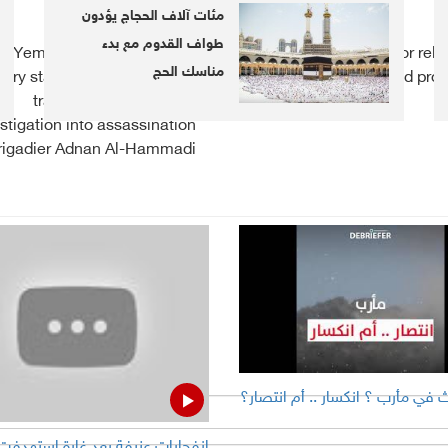
مئات آلاف الحجاج يؤدون
طواف القدوم مع بدء
Yemen: Military and party
Rouhani calls for rele
مناسك الحج
uary statements demanding
innocent, unarmed prot
transparent and urgent
stigation into assassination
rigadier Adnan Al-Hammadi
 في مأرب ؟ انكسار .. أم انتصار؟
انفجارات عنيفة بعد غارة استهدفت