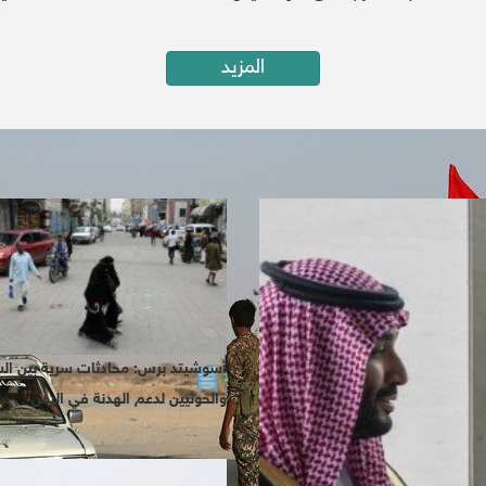
المزيد
أسوشيتد برس: محادثات سرية بين ال
والحوثيين لدعم الهدنة في اليمن