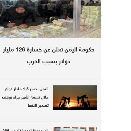
elegram
Follow us on twitter
ieferNet
@DebrieferNet
LinkedIn
Facebook
Twitter
Print
حكومة اليمن تعلن عن خسارة 126 مليار
دولار بسبب الحرب
LATEST
 sites
Yemeni PM orders military,
اليمن يخسر 1.5 مليار دولار
ritage
security salaries payment in
خلال تسعة أشهر جراء توقف
liberated areas
تصدير النفط