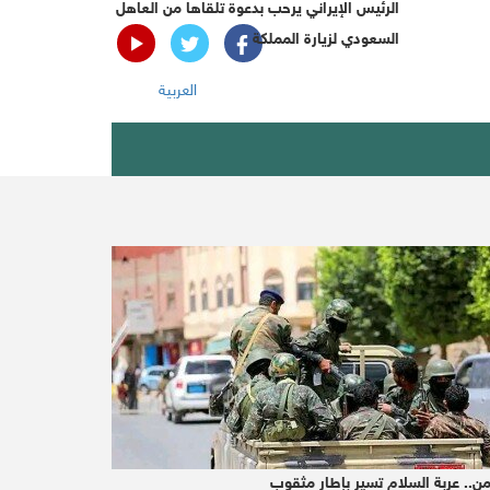
الرئيس الإيراني يرحب بدعوة تلقاها من العاهل
السعودي لزيارة المملكة
العربية
INFOGRAPHICS
MISCELLANY
Yemeni PM orders military, security salarie
LATEST
Yemen
Yemen officially calls 
من.. عربة السلام تسير بإطار مثقوب