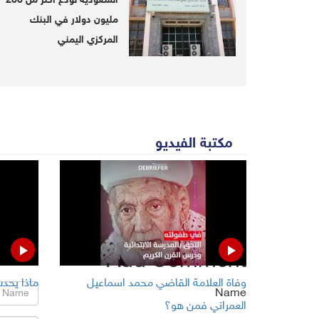
Read Also
السعودية تودع أكثر من 266
مليون دولار في البنك
ase of
Five children killed, one injured,
المركزي اليمني
esters
military mobilization in Yemen's
Hodeida
مكتبة الفيديو
Comments
No comments
Add Comment
وفاة العلامة القاضي محمد اسماعيل
ماذا يحدث
Name
العمراني فمن هو؟