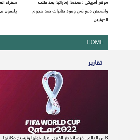
موقع أمريكي : صدمة إماراتية بعد طلب
سفراء الع
واشنطن دفع ثمن وقود طائرات صد هجوم
يلتقون ف
الحوثيين
HOME
ORTS
POLITICS
ABOUT US
تقارير
TACT US
VIDEO
GALLERY
kes on its forces
Politics
News
HOME
airstrikes on its forces
كأس العالم.. فرصة قطر الكبرى لابراز قوتها وترسيخ مكانتها