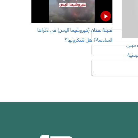
قنبلة عطان (هيروشيما اليمن) في ذكراها
السادسة؟ هل تتذكرونها؟
 مبنى
يمنية