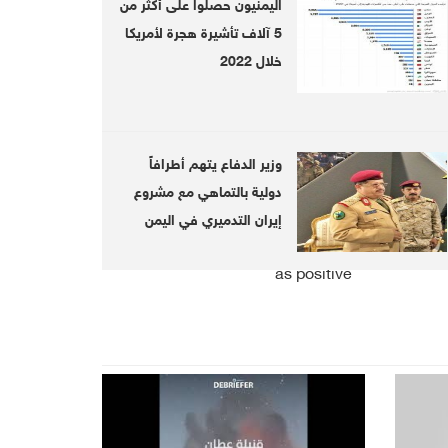
اليمنيون حصلوا على أكثر من
5 آلاف تأشيرة هجرة لأمريكا
Hadi's PM complains about
Ac
خلال 2022
difficult economic situation in
tho
the country
f
وزير الدفاع يتهم أطرافاً
دولية بالتماهي مع مشروع
إيران التدميري في اليمن
Houthis hail Sudanese remarks
S
as positive