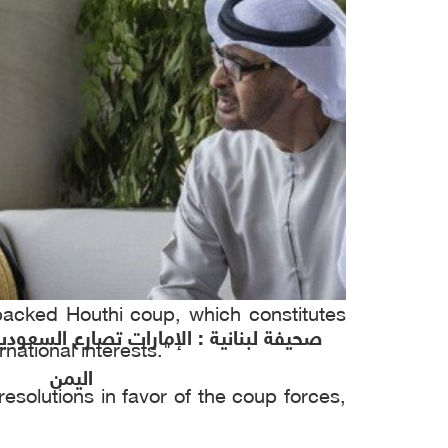
 community to "appease" the Houthis
t he called "coup forces, militias and
uth of the country against Britain: "We
ternational resolutions, in particular
backed Houthi coup, which constitutes
صحيفة لبنانية : الإمارات تصارع السعو
national interests."
اليمن
esolutions in favor of the coup forces,