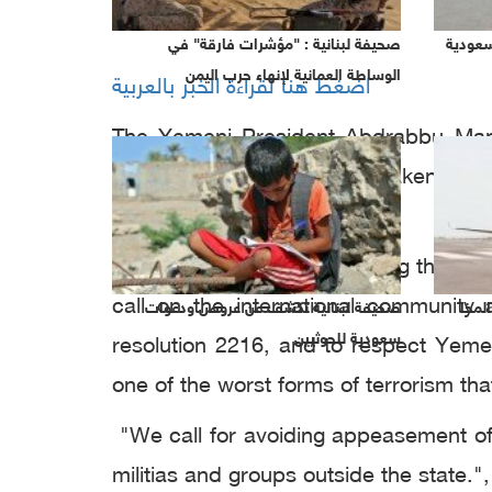
سعودية
صحيفة لبنانية : "مؤشرات فارقة" في
الوساطة العمانية لإنهاء حرب اليمن
اضغط هنا لقراءة الخبر بالعربية
The Yemeni President Abdrabbu Mans
(Ansar Allah) group and weakening or 
groups outside the state."
Hadi said in a speech marking the 56th
call on the international community a
لمخا
صحيفة لبنانية تكشف عن عروض ودعوات
سعودية للحوثيين
resolution 2216, and to respect Yeme
one of the worst forms of terrorism tha
"We call for avoiding appeasement of t
militias and groups outside the state."