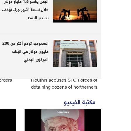
اليمن يخسر 1.5 مليار دولار
خلال تسعة أشهر جراء توقف
etween
UNDP`s 2019 Human
تصدير النفط
ces in
Development Report:Tech,
s Taiz
climate change creating new
inequalities
السعودية تودع أكثر من 266
مليون دولار في البنك
Read Also
المركزي اليمني
led at
Governor of Aden appointed by
orders
Houthis accuses STC Forces of
detaining dozens of northerners
مكتبة الفيديو
Comments