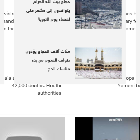
حجاج بيت الله الحرام
يتوافدون إلى مشعر منى
tivists broadcast a video of
Violent clashes b
لقضاء يوم التروية
usands of fighters returning
security and military for
rom the frontlines to Yemeni
Yemen'
Taiz
مئات آلاف الحجاج يؤدون
طواف القدوم مع بدء
مناسك الحج
ana'a airport closure behind
KSA say 3 Saudi troops kil
42,000 deaths: Houthi
Yemeni b
authorities