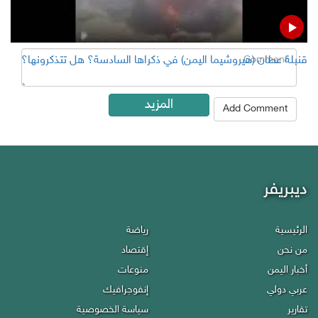
Comment
قنبلة عطان (هيروشيما اليمن) في ذكراها السادسة؟ هل تتذكرونها؟
المزيد
Add Comment
ديبريفر
Debriefer
الرئيسية
رياضة
Economy
HOME
من نحن
إقتصاد
Miscellany
About Us
أخبار اليمن
منوعات
Infographics
Politics
عربي دولي
إنفوجرافيك
Privacy policy
Reports
تقارير
سياسة الخصوصية
Contact Us
Press