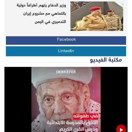
وزير الدفاع يتهم أطرافاً دولية
بالتماهي مع مشروع إيران
Whats APP
التدميري في اليمن
Twitter
Facebook
LinkedIn
مكتبة الفيديو
LATEST
Yemeni tribal sheikh demands retribution for woman
murder
Yemeni firsthand source rules out inclusive curfew in
Sana'a