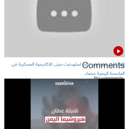
Houthis say Saudis deported 800 Somalis to Yemen's
Jawf
MSF confirms killing of four civilians in Hajjah, northern
Yemen
Comments
انفجارات عنيفة بعد غارة استهدفت مبنى الاكاديمية العسكرية في
العاصمة اليمنية صنعاء
No comments
Add Comment
Name
Email ( Optional )