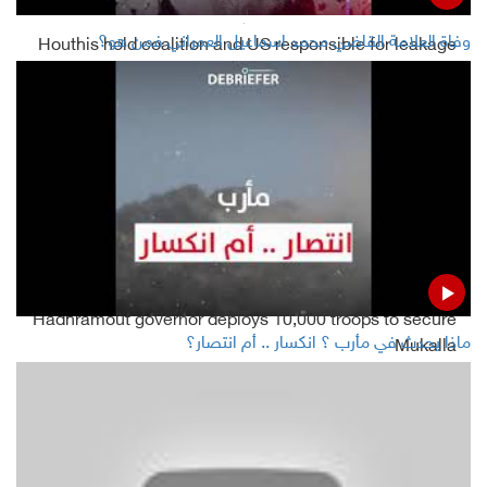
وفاة العلامة القاضي محمد اسماعيل العمراني فمن هو؟
Houthis hold coalition and US responsible for leakage
from "Safer" oil tanker
Parliamentarians appeal to Saudi Arabia to save
Yemen's Aden
Read Also
Hadhramout governor deploys 10,000 troops to secure
ماذا يحدث في مأرب ؟ انكسار .. أم انتصار؟
Mukalla
Yemeni gov't closes STC bank accounts in Aden