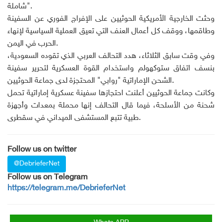
شاملة".
وحثت الخارجية الأمريكية الحوثيين على الإفراج الفوري عن السفينة
وطاقمها، ووقف كل أعمال العنف التي تعيق العملية السياسية لإنهاء
الحرب في اليمن.
وفي وقت سابق الثلاثاء، هدد التحالف العربي الذي تقوده السعودية،
بنسف اتفاق ستوكهولم واستخدام القوة العسكرية لتحرير سفينة
الشحن الإماراتية "روابي" المحتجزة لدى جماعة الحوثيين.
وكانت جماعة الحوثيين أعلنت احتجازها سفينة عسكرية إماراتية تحمل
شحنة من الأسلحة، فيما قال التحالف إنها محملة بمعدات وأجهزة
طبية تتبع المستشفى الميداني في سقطرى.
Follow us on twitter
@DebrieferNet
Follow us on Telegram
https://telegram.me/DebrieferNet