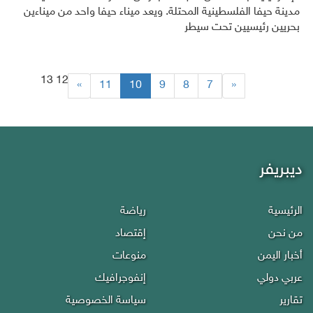
مدينة حيفا الفلسطينية المحتلة. ويعد ميناء حيفا واحد من ميناءين
بحريين رئيسيين تحت سيطر
13
12
(current)
»
11
10
9
8
7
«
ديبريفر
الرئيسية
رياضة
من نحن
إقتصاد
أخبار اليمن
منوعات
عربي دولي
إنفوجرافيك
تقارير
سياسة الخصوصية