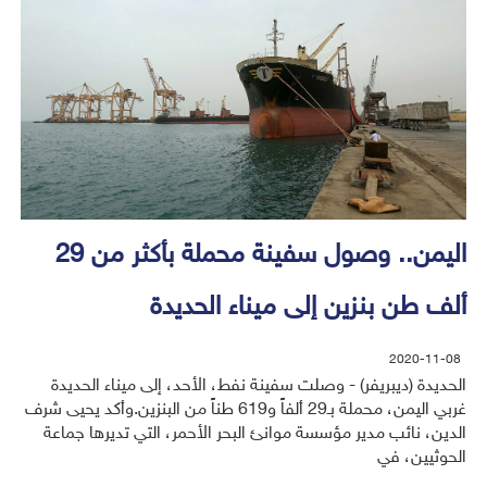
اليمن.. وصول سفينة محملة بأكثر من 29
ألف طن بنزين إلى ميناء الحديدة
2020-11-08
الحديدة (ديبريفر) - وصلت سفينة نفط، الأحد، إلى ميناء الحديدة
غربي اليمن، محملة بـ29 ألفاً و619 طناً من البنزين.وأكد يحيى شرف
الدين، نائب مدير مؤسسة موانئ البحر الأحمر، التي تديرها جماعة
الحوثيين، في