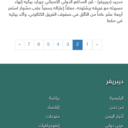
مدريد (ديبريفر) - قرر المدافع الدولي الأسباني جيرارد بيكيه إنهاء
مسيرته مع فريقه برشلونه، معلناً إعتزاله رسمياً عقب مشوار استمر
أربعة عشر عاماً من التألق في صفوف الفريق الكتالوني. وأكد بيكيه
في مقط
(current)
»
7
6
5
4
3
2
1
«
ديبريفر
الرئيسية
رياضة
من نحن
إقتصاد
أخبار اليمن
منوعات
عربي دولي
إنفوجرافيك