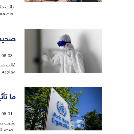
أدانت من
العاصمة 
صحيفة
-06-03
قالت صحي
مواجهة ج
ما تأ
-05-31
نشرت صحي
الصحة الع