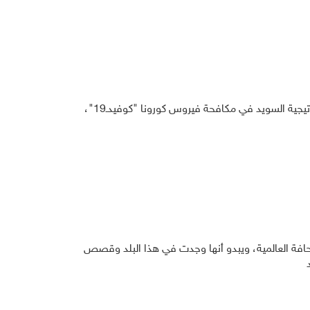
نشرت صحيفة الـ "ديلي ميل" البريطانية، اليوم السبت، تقريراً تحليلياً عن نتائج استراتيجية السويد في مكافحة فيروس كورونا "كوفيدـ19"،
افة العالمية، ويبدو أنها وجدت في هذا البلد وقصص