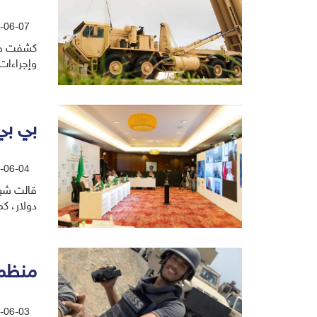
-06-07
كشفت صحي
وإجراءات
بي بي
-06-04
دولار، كم
منظمة
-06-03