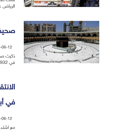
قالت صحي
الرياض عا
صحيفة
-06-12
ذكرت صحي
في 1932. الصحيفة البريطانية، نقلت عن مسؤول كبير في وزراة الحج والعمر
الانت
في أب
-06-12
مع اشتداد