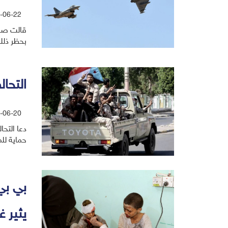
-06-22
قالت صحي
بحظر ذلك
التحا
-06-20
دعا التح
حماية لل
بي بي
يثير 