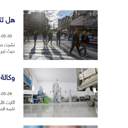
هل تت
-05-30
حيث ترى 
وكالة 
-05-28
أثارت ال
ناسه الم