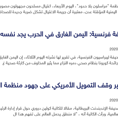
ظمة "مراسلون بلا حدود"، اليوم الأربعاء، اغتيال مسلحون مجهولون مصو
اليمنية المؤقتة عدن، معتبرة أن جريمة الاغتيال تشكل ضربة جديدة للصحاف
 فرنسية: اليمن الغارق في الحرب يجد نفسه أع
2020
فة ليبراسيون الفرنسية، في تقرير لها نشرته اليوم الثلاثاء، إن اليمن ال
ائحة كورونا بنظام صحي دمره النزاع مما يثير المخاوف من كارثة صحية غ
ثير وقف التمويل الأمريكي على جهود منظمة ا
2020
فة الإندبندنت البريطانية، مقالا للكاتبة كولين دروري حول قرار إدارة ال
المية. ورأت الكاتبة أنه ، "لا منطق يحمل العالم على تفهم هذا ال