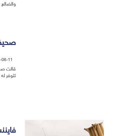
والضالع 
صحيفة 
-06-11
قالت صحي
تتوفر له سوى 6 أجهزة فحص موزعة على 6 مدن. 
فاينن