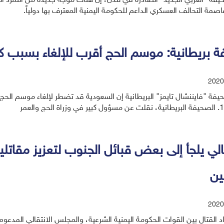
فة "العربي الجديد" الصادرة في لندن، إن هناك موجة جديدة من التمرد ال
صمة التحالف العسكري الداعم للحكومة اليمنية المعترف بها دولياً.
 بريطانية: موسم الحج أقرب للإلغاء بسبب كو
2020
فة "فايننشال تايمز" البريطانية إن السعودية قد تضطر لإلغاء موسم الحج له
قالي يلجأ إلى بعض قبائل الجنوب لتعزيز مقاتل
ين
2020
 القتال بين القوات الحكومة اليمنية الشرعية، والمجلس الانتقالي المدعوم إم