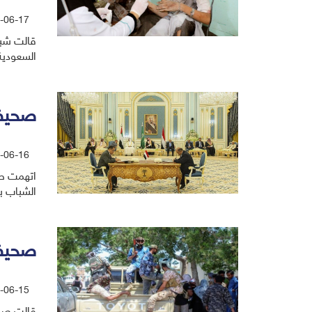
-06-17
قالت شبك
السعودية
صحيفة
-06-16
اتهمت صح
الشباب ب
صحيفة 
-06-15